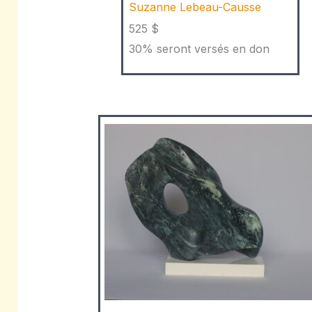
Suzanne Lebeau-Causse
525 $
30% seront versés en don